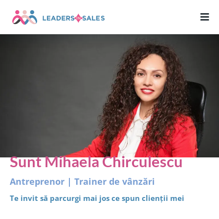
Sunt Mihaela Chirculescu
Antreprenor | Trainer de vânzări
Te invit să parcurgi mai jos ce spun clienții mei