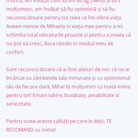
muncă, am invățat cum să îmi atrag clienții și să îi
mulțumesc, am învățat să fiu optimistă și să fiu
recunoscătoare pentru tot ceea ce îmi oferă viața.
Aveam nevoie de Mihaela in viața mea pentru a-mi
schimba total obiceiurile proaste si pentru a invata că
nu pot să cresc, daca rămân in mediul meu de
confort.
Sunt recunoscătoare că ai fost alaturi de noi, că ne-ai
încărcat cu zâmbetele tale minunate și cu optimismul
tău de fiecare dată, Miha! Iți mulțumim cu toată inima
pentru tot! Emani iubire, bunătate, amabilitate si
seriozitate.
Pentru toate aceste calități pe care le deții, TE
RECOMAND cu inima!