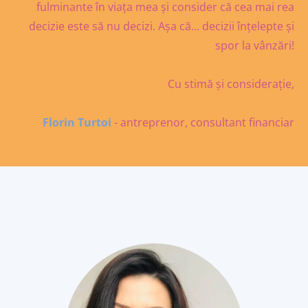
fulminante în viața mea și consider că cea mai rea
decizie este să nu decizi. Așa că… decizii înțelepte și
spor la vânzări!
Cu stimă și considerație,
Florin Turtoi
- antreprenor, consultant financiar