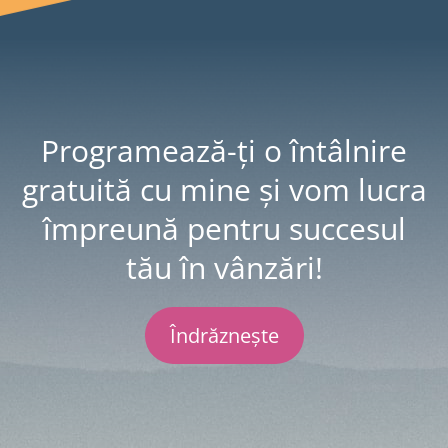
Programează-ți o întâlnire
gratuită cu mine și vom lucra
împreună pentru succesul
tău în vânzări!
Îndrăznește