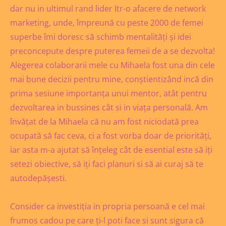
dar nu in ultimul rand lider Itr-o afacere de network
marketing, unde, împreună cu peste 2000 de femei
superbe îmi doresc să schimb mentalități și idei
preconcepute despre puterea femeii de a se dezvolta!
Alegerea colaborarii mele cu Mihaela fost una din cele
mai bune decizii pentru mine, conștientizând incă din
prima sesiune importanța unui mentor, atât pentru
dezvoltarea in bussines cât si in viața personală. Am
învățat de la Mihaela că nu am fost niciodată prea
ocupată să fac ceva, ci a fost vorba doar de priorități,
iar asta m-a ajutat să înțeleg cât de esential este să iți
setezi obiective, să iți faci planuri si să ai curaj să te
autodepășesti.
Consider ca investiția in propria persoană e cel mai
frumos cadou pe care ți-l poti face si sunt sigura că