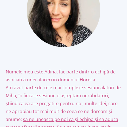
Numele meu este Adina, fac parte dintr-o echipă de
asociați a unei afaceri in domeniul Horeca.
Am avut parte de cele mai complexe sesiuni alaturi de
Miha, în fiecare sesiune o așteptam nerăbdători,
știind că ea are pregatite pentru noi, multe idei, care
ne apropiau tot mai mult de ceea ce ne doream și
anume:
să ne unească pe noi ca și echipă și să aducă