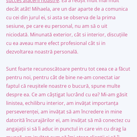
succes afacerii noastre
. Ea a reușit mult mai mult
decât atât! Mihaela, are un dar aparte de a comunica
cu cei din jurul ei, si asta se observa de la prima
sesiune, pe care eu personal, nu am să o uit
niciodată. Minunată exterior, cât si interior, discuțiile
cu ea aveau mare efect profesional cât si in
dezvoltarea noastră personală.
Sunt foarte recunoscătoare pentru tot ceea ce a făcut
pentru noi, pentru cât de bine ne-am conectat iar
faptul că reușitele noastre o bucură, spune multe
despre ea. Ce am câștigat lucrând cu ea? Mi-am găsit
linistea, echilibru interior, am invățat importanța
perseverenței, am invățat să am încredere in mine
datorită încurajărilor ei, am invățat să mă conectez cu
angajații si să îi aduc in punctul in care vin cu drag la