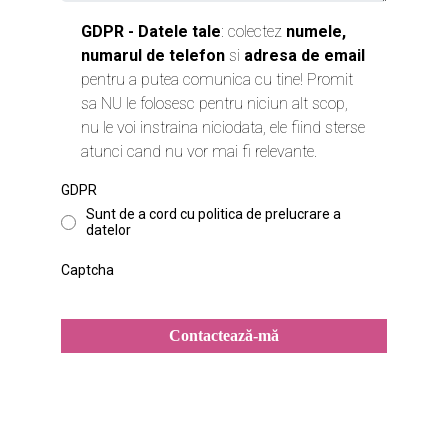
GDPR - Datele tale
: colectez
numele,
numarul de telefon
si
adresa de email
pentru a putea comunica cu tine! Promit
sa NU le folosesc pentru niciun alt scop,
nu le voi instraina niciodata, ele fiind sterse
atunci cand nu vor mai fi relevante.
GDPR
Sunt de a cord cu politica de prelucrare a
datelor
Captcha
Contactează-mă