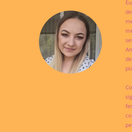
Eu
de
me
me
se
Am
de
pl
Co
si
fe
co
pe