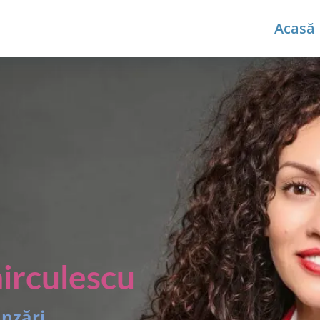
Acasă
irculescu
ânzări