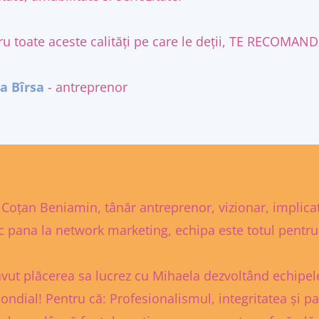
ru toate aceste calități pe care le deții, TE RECOMAND
a Bîrsa
- antreprenor
 Coțan Beniamin, tânăr antreprenor, vizionar, implicat
ic pana la network marketing, echipa este totul pentr
vut plăcerea sa lucrez cu Mihaela dezvoltând echipele
ondial! Pentru că: Profesionalismul, integritatea și p