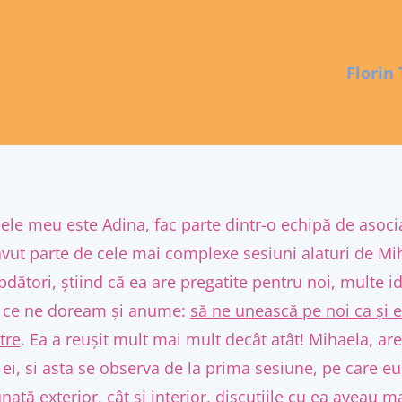
Florin 
le meu este Adina, fac parte dintr-o echipă de asocia
vut parte de cele mai complexe sesiuni alaturi de Mih
bdători, știind că ea are pregatite pentru noi, multe i
 ce ne doream și anume:
să ne unească pe noi ca și e
tre
. Ea a reușit mult mai mult decât atât! Mihaela, a
 ei, si asta se observa de la prima sesiune, pe care e
ată exterior, cât si interior, discuțiile cu ea aveau m