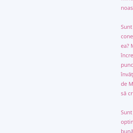
noas
Sunt
cone
ea? 
încre
punc
învă
de M
să c
Sunt
opti
bunăt