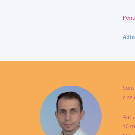
Pent
Adin
Sunt
clas
Am a
10 m