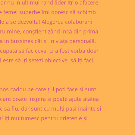
r nu in ultimul rand lider Itr-o afacere
e femei superbe îmi doresc să schimb
e a se dezvolta! Alegerea colaborarii
tru mine, conștientizând incă din prima
 in bussines cât si in viața personală.
cupată să fac ceva, ci a fost vorba doar
este să iți setezi obiective, să iți faci
os cadou pe care ți-l poti face si sunt
 care poate inspira si poate ajuta atâtea
să fiu, dar sunt cu mulți pasi inainte si
ha! Iți mulțumesc pentru prietenie și