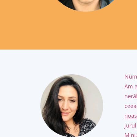
Nume
Am a
neră
ceea
noas
jurul
Minun