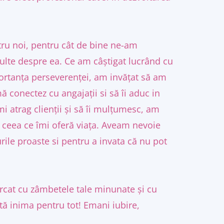
tru noi, pentru cât de bine ne-am
multe despre ea. Ce am câștigat lucrând cu
mportanța perseverenței, am invățat să am
ă conectez cu angajații si să îi aduc in
i atrag clienții și să îi mulțumesc, am
t ceea ce îmi oferă viața. Aveam nevoie
ile proaste si pentru a invata că nu pot
ărcat cu zâmbetele tale minunate și cu
tă inima pentru tot! Emani iubire,