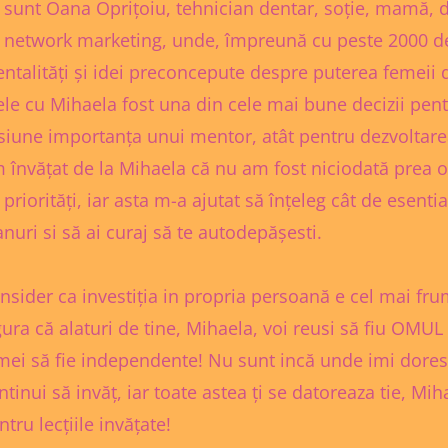
 sunt Oana Oprițoiu, tehnician dentar, soție, mamă, da
 network marketing, unde, împreună cu peste 2000 d
ntalități și idei preconcepute despre puterea femeii d
le cu Mihaela fost una din cele mai bune decizii pen
siune importanța unui mentor, atât pentru dezvoltarea
 învățat de la Mihaela că nu am fost niciodată prea o
 priorități, iar asta m-a ajutat să înțeleg cât de esential 
anuri si să ai curaj să te autodepășesti.
nsider ca investiția in propria persoană e cel mai frum
gura că alaturi de tine, Mihaela, voi reusi să fiu OMUL
mei să fie independente! Nu sunt incă unde imi doresc 
ntinui să invăț, iar toate astea ți se datoreaza tie, Mi
ntru lecțiile invățate!