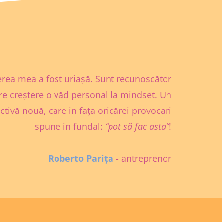
erea mea a fost uriașă. Sunt recunoscător
re creștere o văd personal la mindset. Un
tivă nouă, care in fața oricărei provocari
spune in fundal:
“pot să fac asta“
!
Roberto Parița
- antreprenor