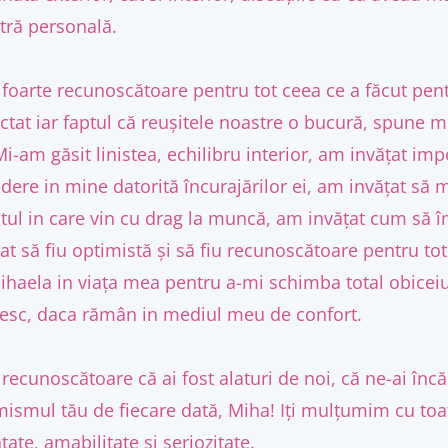
tră personală.
 foarte recunoscătoare pentru tot ceea ce a făcut pen
ctat iar faptul că reușitele noastre o bucură, spune 
Mi-am găsit linistea, echilibru interior, am invățat i
dere in mine datorită încurajărilor ei, am invățat să m
tul in care vin cu drag la muncă, am invățat cum să îm
țat să fiu optimistă și să fiu recunoscătoare pentru to
ihaela in viața mea pentru a-mi schimba total obiceiur
resc, daca rămân in mediul meu de confort.
 recunoscătoare că ai fost alaturi de noi, că ne-ai înc
mismul tău de fiecare dată, Miha! Iți mulțumim cu toa
ate, amabilitate si seriozitate.