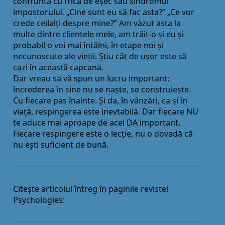
confruntă cu frica de eșec sau sindromul
impostorului. „Cine sunt eu să fac asta?” „Ce vor
crede ceilalţi despre mine?” Am văzut asta la
multe dintre clientele mele, am trăit-o și eu și
probabil o voi mai întâlni, în etape noi și
necunoscute ale vieţii. Știu cât de ușor este să
cazi în această capcană.
Dar vreau să vă spun un lucru important:
încrederea în sine nu se naște, se construiește.
Cu fiecare pas înainte. Și da, în vânzări, ca și în
viaţă, respingerea este inevtabilă. Dar fiecare NU
te aduce mai aproape de acel DA important.
Fiecare respingere este o lecţie, nu o dovadă că
nu ești suficient de bună.
Citește articolul întreg în paginile revistei
Psychologies: