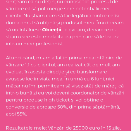
simțeam că nu dețin, nu cunosc tot procesul de
vânzare că să pot merge spre potențialii mei
clienții. Nu știam cum să fac legătura dintre ce își
dorea omul să obțină și produsul meu. Îmi doream
să nu întâlnesc
Obiecții
, le evitam, deoarece nu
știam care este modalitatea prin care să le tratez
intr-un mod profesionist.
Atunci când, m-am aflat in prima mea intâlnire de
vânzare 1:1 cu clientul, am realizat cât de mult am
evoluat în acesta direcție și ce transformare
avusese loc în viața mea. În urmă cu 6 luni, nici
măcar nu îmi permiteam să visez atât de măreț: că
într-o bună zi eu voi deveni coordonator de vânzări
pentru produse high ticket și voi obține o
conversie de aproape 50%, din prima săptămână,
apoi 55%.
Rezultatele mele: Vânzări de 25000 euro în 15 zile,