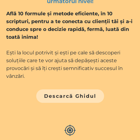
următorul nivel!
Află 10 formule și metode eficiente, în 10
scripturi, pentru a te conecta cu clienții tăi și a-i
conduce spre o decizie rapidă, fermă, luată din
toată inima!
Ești la locul potrivit și ești pe cale să descoperi
soluțiile care te vor ajuta să depășești aceste
provocări și să îți crești semnificativ succesul în
vânzări.
Descarcă Ghidul