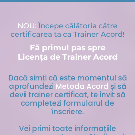
NOU:
Începe călătoria către
certificarea ta ca Trainer Acord!
Fă primul pas spre
Licența de Trainer Acord
Dacă simți că este momentul să
aprofundezi
Metoda Acord
și să
devii trainer certificat, te invit să
completezi formularul de
înscriere.
Vei primi toate informațiile