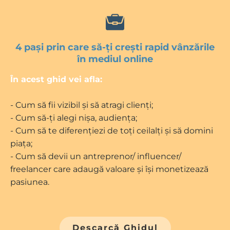
4 pași prin care să-ți crești rapid vânzările
în mediul online
În acest ghid vei afla:
- Cum să fii vizibil și să atragi clienți;
- Cum să-ți alegi nișa, audiența;
- Cum să te diferențiezi de toți ceilalți și să domini
piața;
- Cum să devii un antreprenor/ influencer/
freelancer care adaugă valoare și își monetizează
pasiunea.
Descarcă Ghidul