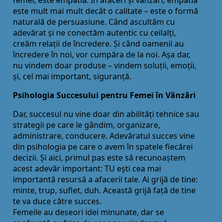
este mult mai mult decât o calitate – este o formă
naturală de persuasiune. Când ascultăm cu
adevărat și ne conectăm autentic cu ceilalţi,
creăm relaţii de încredere. Și când oamenii au
încredere în noi, vor cumpăra de la noi. Așa dar,
nu vindem doar produse – vindem soluţii, emoţii,
și, cel mai important, siguranţă.
Psihologia Succesului pentru Femei în Vânzări
Dar, succesul nu vine doar din abilităţi tehnice sau
strategii pe care le gândim, organizare,
administrare, conducere. Adevăratul succes vine
din psihologia pe care o avem în spatele fiecărei
decizii. Și aici, primul pas este să recunoaștem
acest adevăr important: TU ești cea mai
importantă resursă a afacerii tale. Ai grijă de tine:
minte, trup, suflet, duh. Această grijă faţă de tine
te va duce către succes.
Femeile au deseori idei minunate, dar se