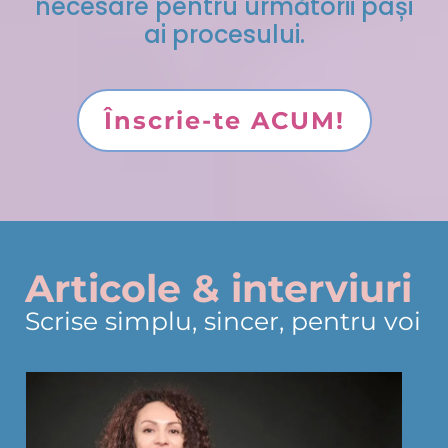
necesare pentru următorii pași
ai procesului.
Înscrie-te ACUM!
Articole & interviuri
Scrise simplu, sincer, pentru voi