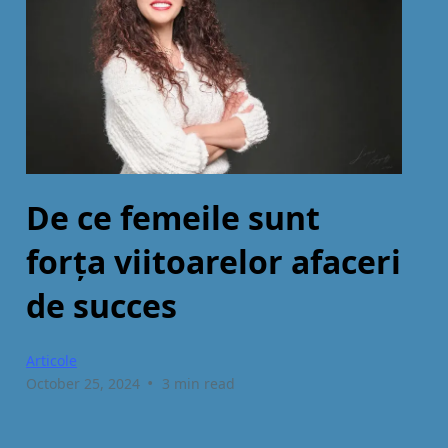
De ce femeile sunt
forţa viitoarelor afaceri
de succes
Articole
•
October 25, 2024
3 min read