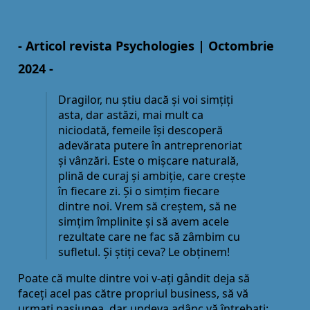
- Articol revista Psychologies | Octombrie
2024 -
Dragilor, nu știu dacă și voi simţiţi
asta, dar astăzi, mai mult ca
niciodată, femeile își descoperă
adevărata putere în antreprenoriat
și vânzări. Este o mișcare naturală,
plină de curaj și ambiţie, care crește
în fiecare zi. Și o simţim fiecare
dintre noi. Vrem să creștem, să ne
simţim împlinite și să avem acele
rezultate care ne fac să zâmbim cu
sufletul. Și știţi ceva? Le obţinem!
Poate că multe dintre voi v-aţi gândit deja să
faceţi acel pas către propriul business, să vă
urmaţi pasiunea, dar undeva adânc vă întrebaţi: