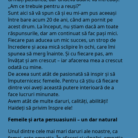
„Am ce trebuie pentru a reuși?”
Sunt aici să vă spun că și eu mi-am pus aceeași
între bare acum 20 de ani, când am pornit pe
acest drum. La început, nu știam dacă am toate
răspunsurile, dar am continuat să fac pași mici.
Fiecare pas aducea un mic succes, un strop de
încredere și acea mică sclipire în ochi, care îmi
spunea să merg înainte. Și cu fiecare pas, am
învăţat și am crescut – iar afacerea mea a crescut
odată cu mine.
De aceea sunt atât de pasionată să inspir și să
împuternicesc femeile. Pentru că știu că fiecare
dintre voi aveţi această putere interioară de a
face lucruri minunate.
Avem atât de multe daruri, calităţi, abilităţi!
Haideţi să privim înspre ele!
Femeile și arta persuasiunii – un dar natural
Unul dintre cele mai mari daruri ale noastre, ca
femei, este empatia. În afaceri și vânzări, empatia