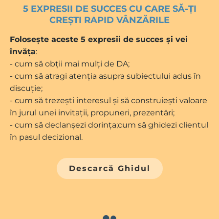
5 EXPRESII DE SUCCES CU CARE SĂ-ȚI
CREȘTI RAPID VÂNZĂRILE
Folosește aceste 5 expresii de succes și vei
învăța
:
- cum să obții mai mulți de DA;
- cum să atragi atenția asupra subiectului adus în
discuție;
- cum să trezești interesul și să construiești valoare
în jurul unei invitații, propuneri, prezentări;
- cum să declanșezi dorința;cum să ghidezi clientul
în pasul decizional.
Descarcă Ghidul