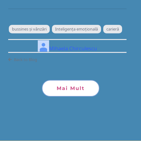
bussines și vânzări
Inteligenţa emoţională
carieră
Mihaela Chirculescu
Back to Blog
Mai Mult