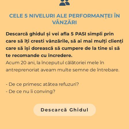
CELE 5 NIVELURI ALE PERFORMANȚEI ÎN
VÂNZĂRI
Descarcă ghidul și vei afla 5 PASI simpli prin
care să îți cresti vânzările, să ai mai mulți clienți
care să își dorească să cumpere de la tine si să
te recomande cu încredere.
Acum 20 ani, la începutul călătoriei mele în
antreprenoriat aveam multe semne de întrebare.
- De ce primesc atâtea refuzuri?
- De ce nu îi conving?
Descarcă Ghidul