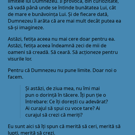
limitele lui Dumnezeu. Îl provoca, din curiozitate,
să vadă până unde se întinde bunătatea Lui, cât
de mare e bunăvoința Lui. Și de fiecare dată,
Dumnezeu îi arăta că are mai mult decât putea ea
să-și imagineze.
Astăzi, fetița aceea nu mai cere doar pentru ea.
Astăzi, fetița aceea îndeamnă zeci de mii de
oameni să creadă. Să ceară. Să acționeze pentru
visurile lor.
Pentru că Dumnezeu nu pune limite. Doar noi o
facem.
Și astăzi, de ziua mea, nu îmi mai
pun o dorință în tăcere. Îți pun ție o
întrebare: Ce îți dorești cu adevărat?
Ai curajul să spui cu voce tare? Ai
curajul să crezi că meriți?
Eu sunt aici să îți spun că merită să ceri, merită să
lupți, merită să crezi.