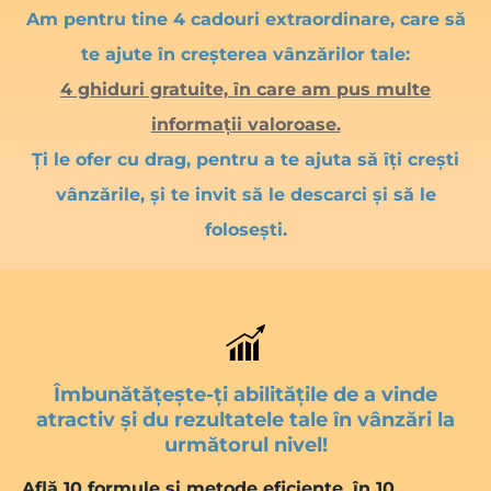
Am pentru tine 4 cadouri extraordinare, care să
te ajute în creșterea vânzărilor tale:
4 ghiduri gratuite, în care am pus multe
informații valoroase.
Ți le ofer cu drag, pentru a te ajuta să îți crești
vânzările, și te invit să le descarci și să le
folosești.
Îmbunătățește-ți abilitățile de a vinde
atractiv și du rezultatele tale în vânzări la
următorul nivel!
Află 10 formule și metode eficiente, în 10