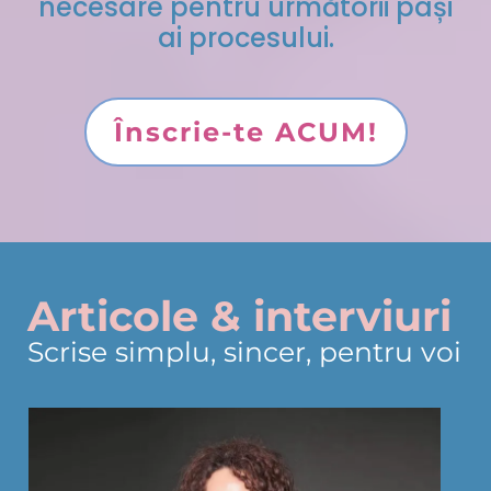
necesare pentru următorii pași
ai procesului.
Înscrie-te ACUM!
Articole & interviuri
Scrise simplu, sincer, pentru voi