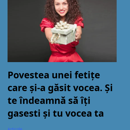
Povestea unei fetițe
care și-a găsit vocea. Și
te îndeamnă să îți
gasesti și tu vocea ta
Articole