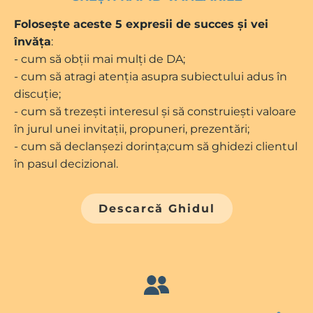
Folosește aceste 5 expresii de succes și vei
învăța
:
- cum să obții mai mulți de DA;
- cum să atragi atenția asupra subiectului adus în
discuție;
- cum să trezești interesul și să construiești valoare
în jurul unei invitații, propuneri, prezentări;
- cum să declanșezi dorința;cum să ghidezi clientul
în pasul decizional.
Descarcă Ghidul