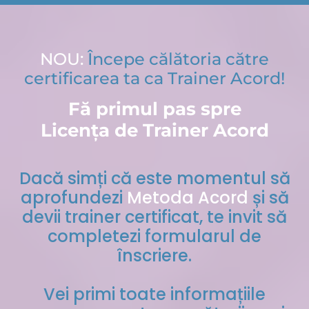
NOU:
Începe călătoria către
certificarea ta ca Trainer Acord!
Fă primul pas spre
Licența de Trainer Acord
Dacă simți că este momentul să
aprofundezi
Metoda Acord
și să
devii trainer certificat, te invit să
completezi formularul de
înscriere.
Vei primi toate informațiile