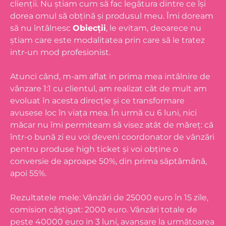
clienții. Nu știam cum să fac legătura dintre ce își
dorea omul să obțină și produsul meu. Îmi doream
să nu întâlnesc
Obiecții
, le evitam, deoarece nu
știam care este modalitatea prin care să le tratez
intr-un mod profesionist.
Atunci când, m-am aflat in prima mea intâlnire de
vânzare 1:1 cu clientul, am realizat cât de mult am
evoluat în acesta direcție și ce transformare
avusese loc în viața mea. În urmă cu 6 luni, nici
măcar nu îmi permiteam să visez atât de măreț: că
într-o bună zi eu voi deveni coordonator de vânzări
pentru produse high ticket și voi obține o
conversie de aproape 50%, din prima săptămână,
apoi 55%.
Rezultatele mele: Vânzări de 25000 euro în 15 zile,
comision câștigat: 2000 euro. Vânzări totale de
peste 40000 euro in 3 luni, avansare la următoarea