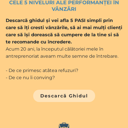
CELE 5 NIVELURI ALE PERFORMANȚEI ÎN
VÂNZĂRI
Descarcă ghidul și vei afla 5 PASI simpli prin
care să îți cresti vânzările, să ai mai mulți clienți
care să își dorească să cumpere de la tine si să
te recomande cu încredere.
Acum 20 ani, la începutul călătoriei mele în
antreprenoriat aveam multe semne de întrebare.
- De ce primesc atâtea refuzuri?
- De ce nu îi conving?
Descarcă Ghidul