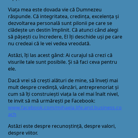
Viața mea este dovada vie că Dumnezeu
răspunde. Că integritatea, credința, excelența și
dezvoltarea personală sunt pilonii pe care se
clădește un destin împlinit. Că atunci când alegi
să pășești cu încredere, El îți deschide uși pe care
nu credeai că le vei vedea vreodată.
Astăzi, îți las acest gând: Ai curajul să crezi că
visurile tale sunt posibile. Și să faci ceva pentru
ele.
Dacă vrei să crești alături de mine, să înveți mai
mult despre credință, vânzări, antreprenoriat și
cum să îți construiești viața la cel mai înalt nivel,
te invit să mă urmărești pe Facebook:
www.facebook.com/mihaela.life.and.business.co
ach
Astăzi este despre recunoștință, despre valori,
despre viitor.