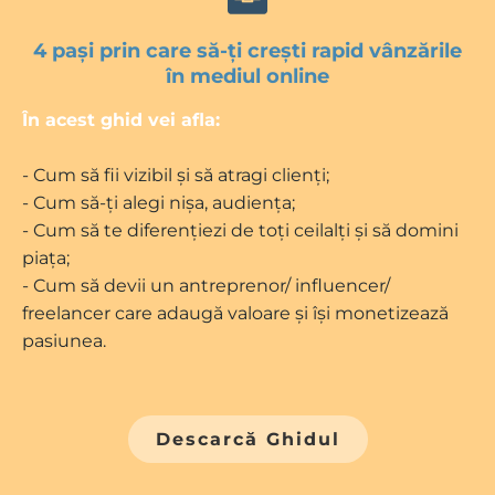
4 pași prin care să-ți crești rapid vânzările
în mediul online
În acest ghid vei afla:
- Cum să fii vizibil și să atragi clienți;
- Cum să-ți alegi nișa, audiența;
- Cum să te diferențiezi de toți ceilalți și să domini
piața;
- Cum să devii un antreprenor/ influencer/
freelancer care adaugă valoare și își monetizează
pasiunea.
Descarcă Ghidul