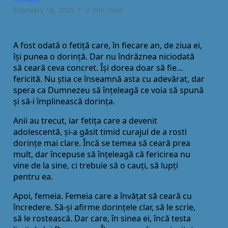
•
February 18, 2025
2 min read
A fost odată o fetiță care, în fiecare an, de ziua ei,
își punea o dorință. Dar nu îndrăznea niciodată
să ceară ceva concret. Își dorea doar să fie…
fericită. Nu știa ce înseamnă asta cu adevărat, dar
spera ca Dumnezeu să înțeleagă ce voia să spună
și să-i împlinească dorința.
Anii au trecut, iar fetița care a devenit
adolescentă, și-a găsit timid curajul de a rosti
dorințe mai clare. Încă se temea să ceară prea
mult, dar începuse să înțeleagă că fericirea nu
vine de la sine, ci trebuie să o cauți, să lupți
pentru ea.
Apoi, femeia. Femeia care a învățat să ceară cu
încredere. Să-și afirme dorințele clar, să le scrie,
să le rostească. Dar care, în sinea ei, încă testa