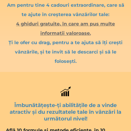
Am pentru tine 4 cadouri extraordinare, care să
te ajute în creșterea vânzărilor tale:
4 ghiduri gratuite, în care am pus multe
informații valoroase.
Ți le ofer cu drag, pentru a te ajuta să îți crești
vânzările, și te invit să le descarci și să le
folosești.
Îmbunătățește-ți abilitățile de a vinde
atractiv și du rezultatele tale în vânzări la
următorul nivel!
Află 10 formule și metode eficiente, în 10