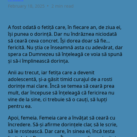
•
February 18, 2025
2 min read
A fost odată o fetiță care, în fiecare an, de ziua ei,
își punea o dorință. Dar nu îndrăznea niciodată
să ceară ceva concret. Își dorea doar să fie…
fericită. Nu știa ce înseamnă asta cu adevărat, dar
spera ca Dumnezeu să înțeleagă ce voia să spună
și să-i împlinească dorința.
Anii au trecut, iar fetița care a devenit
adolescentă, și-a găsit timid curajul de a rosti
dorințe mai clare. Încă se temea să ceară prea
mult, dar începuse să înțeleagă că fericirea nu
vine de la sine, ci trebuie să o cauți, să lupți
pentru ea.
Apoi, femeia. Femeia care a învățat să ceară cu
încredere. Să-și afirme dorințele clar, să le scrie,
să le rostească. Dar care, în sinea ei, încă testa