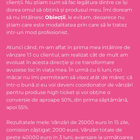
clienții. Nu știam cum să fac legătura dintre ce își
dorea omul să obțină și produsul meu. Îmi doream
să nu întâlnesc
Obiecții
, le evitam, deoarece nu
știam care este modalitatea prin care să le tratez
intr-un mod profesionist.
Atunci când, m-am aflat in prima mea intâlnire de
vânzare 1:1 cu clientul, am realizat cât de mult am
evoluat în acesta direcție și ce transformare
avusese loc în viața mea. În urmă cu 6 luni, nici
măcar nu îmi permiteam să visez atât de măreț: că
într-o bună zi eu voi deveni coordonator de vânzări
pentru produse high ticket și voi obține o
conversie de aproape 50%, din prima săptămână,
apoi 55%.
Rezultatele mele: Vânzări de 25000 euro în 15 zile,
comision câștigat: 2000 euro. Vânzări totale de
peste 40000 euro in 3 luni, avansare la următoarea