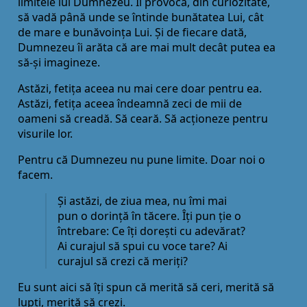
limitele lui Dumnezeu. Îl provoca, din curiozitate,
să vadă până unde se întinde bunătatea Lui, cât
de mare e bunăvoința Lui. Și de fiecare dată,
Dumnezeu îi arăta că are mai mult decât putea ea
să-și imagineze.
Astăzi, fetița aceea nu mai cere doar pentru ea.
Astăzi, fetița aceea îndeamnă zeci de mii de
oameni să creadă. Să ceară. Să acționeze pentru
visurile lor.
Pentru că Dumnezeu nu pune limite. Doar noi o
facem.
Și astăzi, de ziua mea, nu îmi mai
pun o dorință în tăcere. Îți pun ție o
întrebare: Ce îți dorești cu adevărat?
Ai curajul să spui cu voce tare? Ai
curajul să crezi că meriți?
Eu sunt aici să îți spun că merită să ceri, merită să
lupți, merită să crezi.