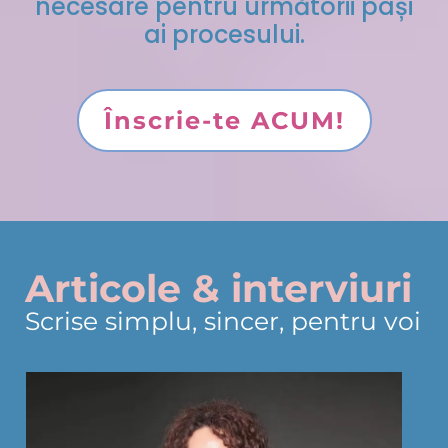
necesare pentru următorii pași
ai procesului.
Înscrie-te ACUM!
Articole & interviuri
Scrise simplu, sincer, pentru voi