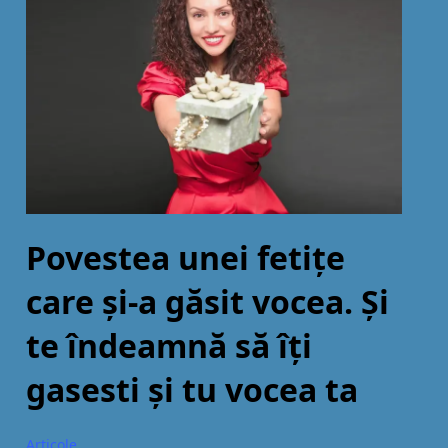
Povestea unei fetițe
care și-a găsit vocea. Și
te îndeamnă să îți
gasesti și tu vocea ta
Articole