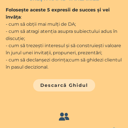
Folosește aceste 5 expresii de succes și vei
învăța
:
- cum să obții mai mulți de DA;
- cum să atragi atenția asupra subiectului adus în
discuție;
- cum să trezești interesul și să construiești valoare
în jurul unei invitații, propuneri, prezentări;
- cum să declanșezi dorința;cum să ghidezi clientul
în pasul decizional.
Descarcă Ghidul