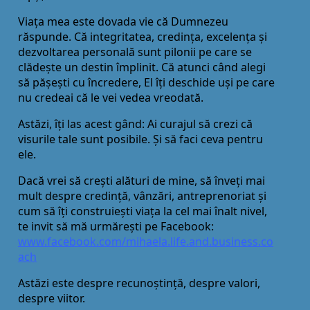
Viața mea este dovada vie că Dumnezeu
răspunde. Că integritatea, credința, excelența și
dezvoltarea personală sunt pilonii pe care se
clădește un destin împlinit. Că atunci când alegi
să pășești cu încredere, El îți deschide uși pe care
nu credeai că le vei vedea vreodată.
Astăzi, îți las acest gând: Ai curajul să crezi că
visurile tale sunt posibile. Și să faci ceva pentru
ele.
Dacă vrei să crești alături de mine, să înveți mai
mult despre credință, vânzări, antreprenoriat și
cum să îți construiești viața la cel mai înalt nivel,
te invit să mă urmărești pe Facebook:
www.facebook.com/mihaela.life.and.business.co
ach
Astăzi este despre recunoștință, despre valori,
despre viitor.