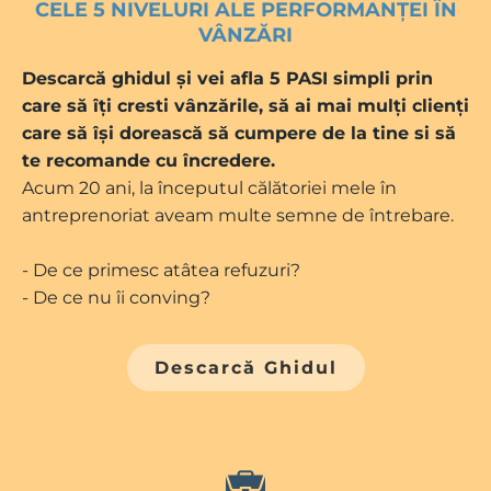
CELE 5 NIVELURI ALE PERFORMANȚEI ÎN
VÂNZĂRI
Descarcă ghidul și vei afla 5 PASI simpli prin
care să îți cresti vânzările, să ai mai mulți clienți
care să își dorească să cumpere de la tine si să
te recomande cu încredere.
Acum 20 ani, la începutul călătoriei mele în
antreprenoriat aveam multe semne de întrebare.
- De ce primesc atâtea refuzuri?
- De ce nu îi conving?
Descarcă Ghidul