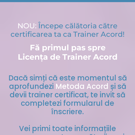
NOU:
Începe călătoria către
certificarea ta ca Trainer Acord!
Fă primul pas spre
Licența de Trainer Acord
Dacă simți că este momentul să
aprofundezi
Metoda Acord
și să
devii trainer certificat, te invit să
completezi formularul de
înscriere.
Vei primi toate informațiile