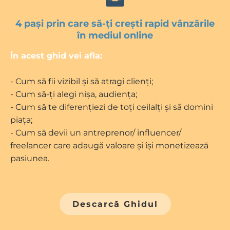
4 pași prin care să-ți crești rapid vânzările
în mediul online
În acest ghid vei afla:
- Cum să fii vizibil și să atragi clienți;
- Cum să-ți alegi nișa, audiența;
- Cum să te diferențiezi de toți ceilalți și să domini
piața;
- Cum să devii un antreprenor/ influencer/
freelancer care adaugă valoare și își monetizează
pasiunea.
Descarcă Ghidul