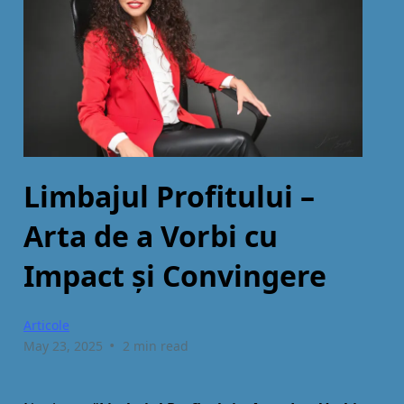
Limbajul Profitului –
Arta de a Vorbi cu
Impact și Convingere
Articole
•
May 23, 2025
2 min read