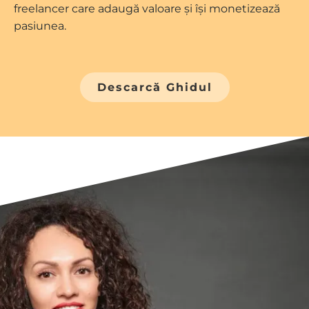
freelancer care adaugă valoare și își monetizează
pasiunea.
Descarcă Ghidul