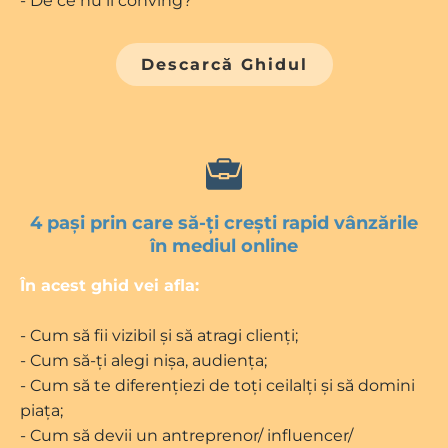
- De ce nu îi conving?
Descarcă Ghidul
4 pași prin care să-ți crești rapid vânzările
în mediul online
În acest ghid vei afla:
- Cum să fii vizibil și să atragi clienți;
- Cum să-ți alegi nișa, audiența;
- Cum să te diferențiezi de toți ceilalți și să domini
piața;
- Cum să devii un antreprenor/ influencer/