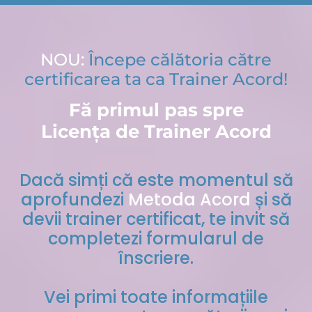
NOU:
Începe călătoria către
certificarea ta ca Trainer Acord!
Fă primul pas spre
Licența de Trainer Acord
Dacă simți că este momentul să
aprofundezi
Metoda Acord
și să
devii trainer certificat, te invit să
completezi formularul de
înscriere.
Vei primi toate informațiile