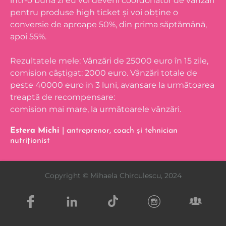
într-o bună zi eu voi deveni coordonator de vânzări
pentru produse high ticket și voi obține o
conversie de aproape 50%, din prima săptămână,
apoi 55%.
Rezultatele mele: Vânzări de 25000 euro în 15 zile,
comision câștigat: 2000 euro. Vânzări totale de
peste 40000 euro in 3 luni, avansare la următoarea
treaptă de recompensare:
comision mai mare, la următoarele vânzări.
Estera Michi
| antreprenor, coach și tehnician
nutriționist
Copyright © Mihaela Chirculescu, 2024