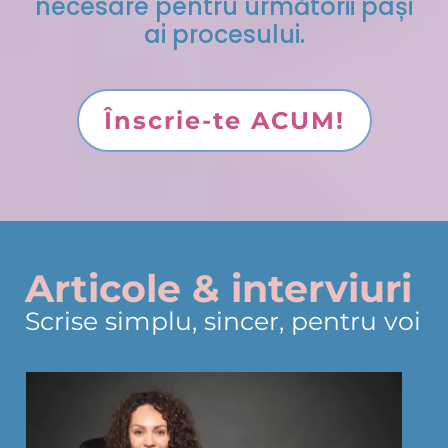
necesare pentru următorii pași
ai procesului.
Înscrie-te ACUM!
Articole & interviuri
Scrise simplu, sincer, pentru voi