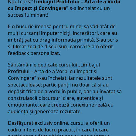
Noul curs:"
Limbajul Profitului – Arta de a Vorbi
cu Impact și Convingere"
s-a încheiat cu un
succes fulminant!
E o bucurie imensă pentru mine, să văd atât de
mulți cursanți împuterniciți, încrezători, care au
îmbrățișat cu drag informația primită. S-au scris
și filmat zeci de discursuri, carora le-am oferit
feedback personalizat.
Săptămânile dedicate cursului „Limbajul
Profitului – Arta de a Vorbi cu Impact și
Convingere” s-au încheiat, iar rezultatele sunt
spectaculoase: participanții nu doar că și-au
depășit frica de a vorbi în public, dar au învățat să
construiască discursuri clare, autentice și
emoționante, care creează conexiune reală cu
audiența și generează rezultate.
Desfășurat exclusiv online, cursul a oferit un
cadru intens de lucru practic, în care fiecare