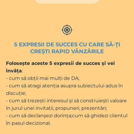
5 EXPRESII DE SUCCES CU CARE SĂ-ȚI
CREȘTI RAPID VÂNZĂRILE
Folosește aceste 5 expresii de succes și vei
învăța
:
- cum să obții mai mulți de DA;
- cum să atragi atenția asupra subiectului adus în
discuție;
- cum să trezești interesul și să construiești valoare
în jurul unei invitații, propuneri, prezentări;
- cum să declanșezi dorința;cum să ghidezi clientul
în pasul decizional.