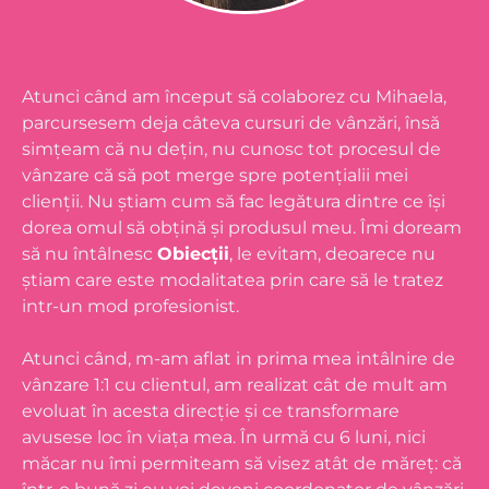
Atunci când am început să colaborez cu Mihaela,
parcursesem deja câteva cursuri de vânzări, însă
simțeam că nu dețin, nu cunosc tot procesul de
vânzare că să pot merge spre potențialii mei
clienții. Nu știam cum să fac legătura dintre ce își
dorea omul să obțină și produsul meu. Îmi doream
să nu întâlnesc
Obiecții
, le evitam, deoarece nu
știam care este modalitatea prin care să le tratez
intr-un mod profesionist.
Atunci când, m-am aflat in prima mea intâlnire de
vânzare 1:1 cu clientul, am realizat cât de mult am
evoluat în acesta direcție și ce transformare
avusese loc în viața mea. În urmă cu 6 luni, nici
măcar nu îmi permiteam să visez atât de măreț: că