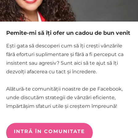
Pemite-mi să îți ofer un cadou de bun venit
Ești gata să descoperi cum să îți crești vânzările
fără eforturi suplimentare și fără a fi perceput ca
insistent sau agresiv? Sunt aici să te ajut să îți
dezvolți afacerea cu tact și încredere.
Alătură-te comunității noastre de pe Facebook,
unde discutăm strategii de vânzări eficiente,
împărtășim sfaturi utile și creștem împreună!
INTRĂ ÎN COMUNITATE