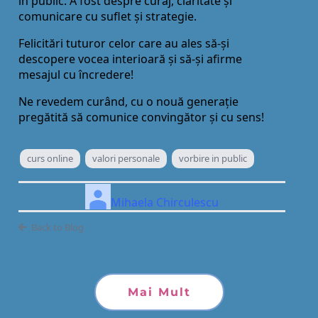
în public. A fost despre curaj, claritate și
comunicare cu suflet și strategie.
Felicitări tuturor celor care au ales să-și
descopere vocea interioară și să-și afirme
mesajul cu încredere!
Ne revedem curând, cu o nouă generație
pregătită să comunice convingător și cu sens!
curs online
valori personale
vorbire in public
Mihaela Chirculescu
Back to Blog
Mai Mult