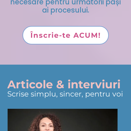
necesare pentru următorii pași
ai procesului.
Înscrie-te ACUM!
Articole & interviuri
Scrise simplu, sincer, pentru voi