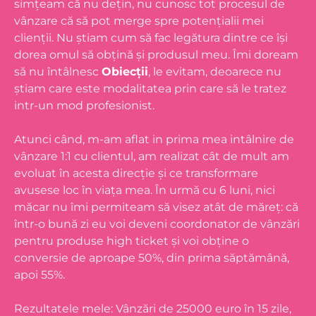
simțeam că nu dețin, nu cunosc tot procesul de
vânzare că să pot merge spre potențialii mei
clienții. Nu știam cum să fac legătura dintre ce își
dorea omul să obțină și produsul meu. Îmi doream
să nu întâlnesc
Obiecții
, le evitam, deoarece nu
știam care este modalitatea prin care să le tratez
intr-un mod profesionist.
Atunci când, m-am aflat in prima mea intâlnire de
vânzare 1:1 cu clientul, am realizat cât de mult am
evoluat în acesta direcție și ce transformare
avusese loc în viața mea. În urmă cu 6 luni, nici
măcar nu îmi permiteam să visez atât de măreț: că
într-o bună zi eu voi deveni coordonator de vânzări
pentru produse high ticket și voi obține o
conversie de aproape 50%, din prima săptămână,
apoi 55%.
Rezultatele mele: Vânzări de 25000 euro în 15 zile,