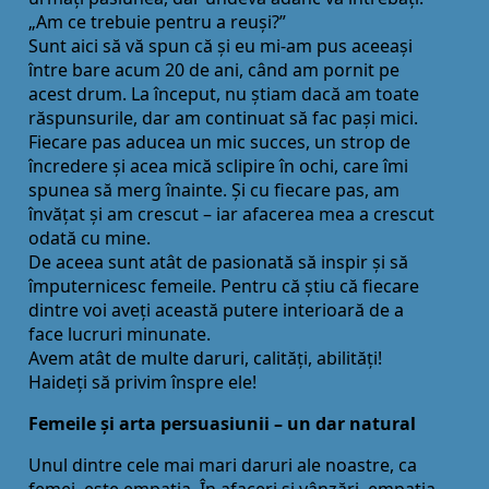
„Am ce trebuie pentru a reuși?”
Sunt aici să vă spun că și eu mi-am pus aceeași
între bare acum 20 de ani, când am pornit pe
acest drum. La început, nu știam dacă am toate
răspunsurile, dar am continuat să fac pași mici.
Fiecare pas aducea un mic succes, un strop de
încredere și acea mică sclipire în ochi, care îmi
spunea să merg înainte. Și cu fiecare pas, am
învăţat și am crescut – iar afacerea mea a crescut
odată cu mine.
De aceea sunt atât de pasionată să inspir și să
împuternicesc femeile. Pentru că știu că fiecare
dintre voi aveţi această putere interioară de a
face lucruri minunate.
Avem atât de multe daruri, calităţi, abilităţi!
Haideţi să privim înspre ele!
Femeile și arta persuasiunii – un dar natural
Unul dintre cele mai mari daruri ale noastre, ca
femei, este empatia. În afaceri și vânzări, empatia