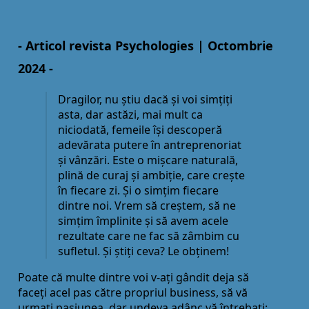
- Articol revista Psychologies | Octombrie
2024 -
Dragilor, nu știu dacă și voi simţiţi
asta, dar astăzi, mai mult ca
niciodată, femeile își descoperă
adevărata putere în antreprenoriat
și vânzări. Este o mișcare naturală,
plină de curaj și ambiţie, care crește
în fiecare zi. Și o simţim fiecare
dintre noi. Vrem să creștem, să ne
simţim împlinite și să avem acele
rezultate care ne fac să zâmbim cu
sufletul. Și știţi ceva? Le obţinem!
Poate că multe dintre voi v-aţi gândit deja să
faceţi acel pas către propriul business, să vă
urmaţi pasiunea, dar undeva adânc vă întrebaţi: