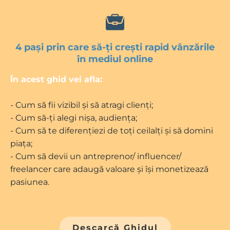
4 pași prin care să-ți crești rapid vânzările
în mediul online
În acest ghid vei afla:
- Cum să fii vizibil și să atragi clienți;
- Cum să-ți alegi nișa, audiența;
- Cum să te diferențiezi de toți ceilalți și să domini
piața;
- Cum să devii un antreprenor/ influencer/
freelancer care adaugă valoare și își monetizează
pasiunea.
Descarcă Ghidul