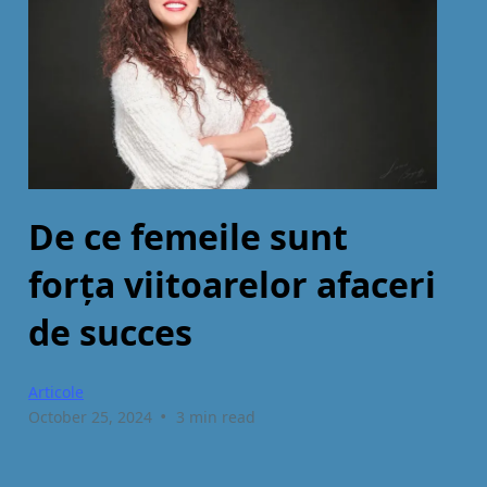
De ce femeile sunt
forţa viitoarelor afaceri
de succes
Articole
•
October 25, 2024
3 min read