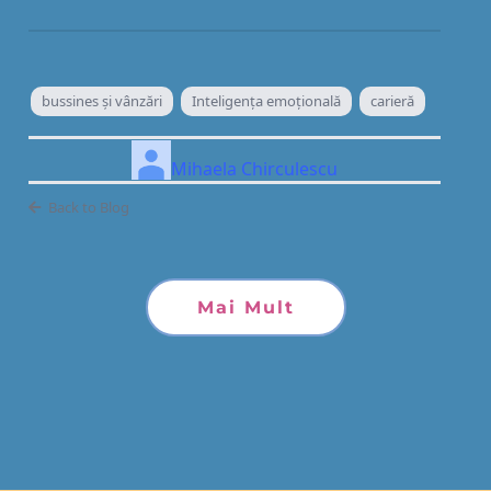
bussines și vânzări
Inteligenţa emoţională
carieră
Mihaela Chirculescu
Back to Blog
Mai Mult