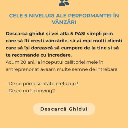
CELE 5 NIVELURI ALE PERFORMANȚEI ÎN
VÂNZĂRI
Descarcă ghidul și vei afla 5 PASI simpli prin
care să îți cresti vânzările, să ai mai mulți clienți
care să își dorească să cumpere de la tine si să
te recomande cu încredere.
Acum 20 ani, la începutul călătoriei mele în
antreprenoriat aveam multe semne de întrebare.
- De ce primesc atâtea refuzuri?
- De ce nu îi conving?
Descarcă Ghidul