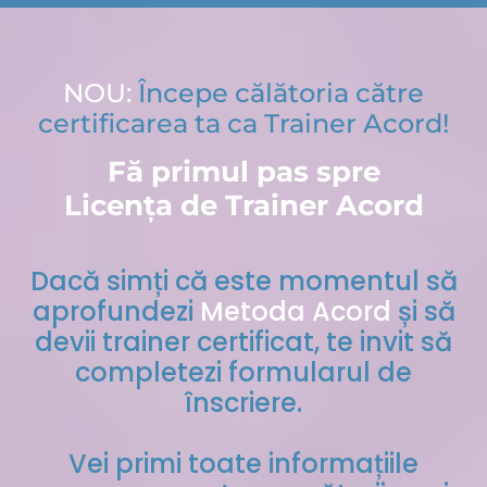
NOU:
Începe călătoria către
certificarea ta ca Trainer Acord!
Fă primul pas spre
Licența de Trainer Acord
Dacă simți că este momentul să
aprofundezi
Metoda Acord
și să
devii trainer certificat, te invit să
completezi formularul de
înscriere.
Vei primi toate informațiile