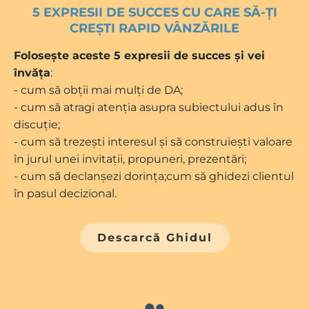
5 EXPRESII DE SUCCES CU CARE SĂ-ȚI
CREȘTI RAPID VÂNZĂRILE
Folosește aceste 5 expresii de succes și vei
învăța
:
- cum să obții mai mulți de DA;
- cum să atragi atenția asupra subiectului adus în
discuție;
- cum să trezești interesul și să construiești valoare
în jurul unei invitații, propuneri, prezentări;
- cum să declanșezi dorința;cum să ghidezi clientul
în pasul decizional.
Descarcă Ghidul