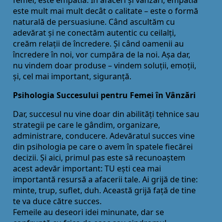
este mult mai mult decât o calitate – este o formă
naturală de persuasiune. Când ascultăm cu
adevărat și ne conectăm autentic cu ceilalţi,
creăm relaţii de încredere. Și când oamenii au
încredere în noi, vor cumpăra de la noi. Așa dar,
nu vindem doar produse – vindem soluţii, emoţii,
și, cel mai important, siguranţă.
Psihologia Succesului pentru Femei în Vânzări
Dar, succesul nu vine doar din abilităţi tehnice sau
strategii pe care le gândim, organizare,
administrare, conducere. Adevăratul succes vine
din psihologia pe care o avem în spatele fiecărei
decizii. Și aici, primul pas este să recunoaștem
acest adevăr important: TU ești cea mai
importantă resursă a afacerii tale. Ai grijă de tine:
minte, trup, suflet, duh. Această grijă faţă de tine
te va duce către succes.
Femeile au deseori idei minunate, dar se