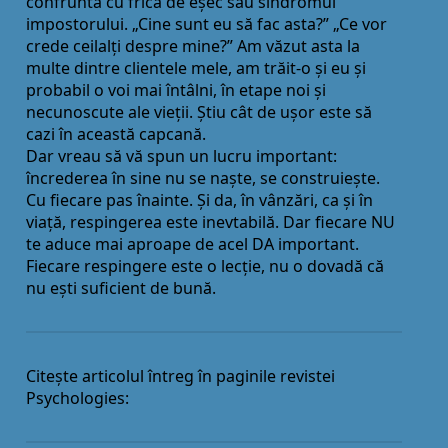
confruntă cu frica de eșec sau sindromul
impostorului. „Cine sunt eu să fac asta?” „Ce vor
crede ceilalţi despre mine?” Am văzut asta la
multe dintre clientele mele, am trăit-o și eu și
probabil o voi mai întâlni, în etape noi și
necunoscute ale vieţii. Știu cât de ușor este să
cazi în această capcană.
Dar vreau să vă spun un lucru important:
încrederea în sine nu se naște, se construiește.
Cu fiecare pas înainte. Și da, în vânzări, ca și în
viaţă, respingerea este inevtabilă. Dar fiecare NU
te aduce mai aproape de acel DA important.
Fiecare respingere este o lecţie, nu o dovadă că
nu ești suficient de bună.
Citește articolul întreg în paginile revistei
Psychologies: