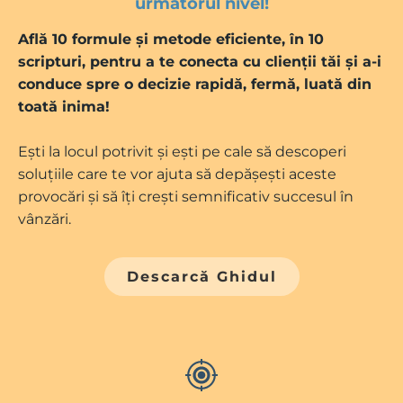
următorul nivel!
Află 10 formule și metode eficiente, în 10
scripturi, pentru a te conecta cu clienții tăi și a-i
conduce spre o decizie rapidă, fermă, luată din
toată inima!
Ești la locul potrivit și ești pe cale să descoperi
soluțiile care te vor ajuta să depășești aceste
provocări și să îți crești semnificativ succesul în
vânzări.
Descarcă Ghidul