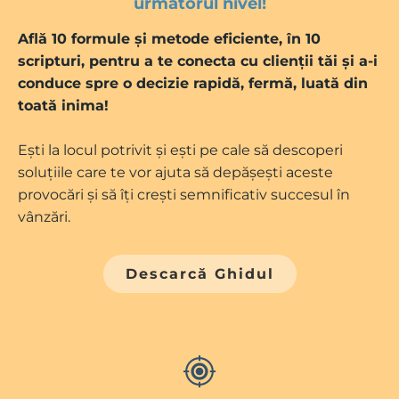
următorul nivel!
Află 10 formule și metode eficiente, în 10
scripturi, pentru a te conecta cu clienții tăi și a-i
conduce spre o decizie rapidă, fermă, luată din
toată inima!
Ești la locul potrivit și ești pe cale să descoperi
soluțiile care te vor ajuta să depășești aceste
provocări și să îți crești semnificativ succesul în
vânzări.
Descarcă Ghidul