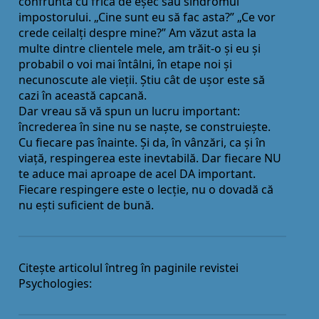
confruntă cu frica de eșec sau sindromul
impostorului. „Cine sunt eu să fac asta?” „Ce vor
crede ceilalţi despre mine?” Am văzut asta la
multe dintre clientele mele, am trăit-o și eu și
probabil o voi mai întâlni, în etape noi și
necunoscute ale vieţii. Știu cât de ușor este să
cazi în această capcană.
Dar vreau să vă spun un lucru important:
încrederea în sine nu se naște, se construiește.
Cu fiecare pas înainte. Și da, în vânzări, ca și în
viaţă, respingerea este inevtabilă. Dar fiecare NU
te aduce mai aproape de acel DA important.
Fiecare respingere este o lecţie, nu o dovadă că
nu ești suficient de bună.
Citește articolul întreg în paginile revistei
Psychologies: