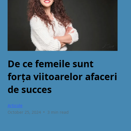
De ce femeile sunt
forţa viitoarelor afaceri
de succes
Articole
•
October 25, 2024
3 min read