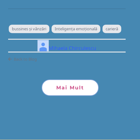
bussines și vânzări
Inteligenţa emoţională
carieră
Mihaela Chirculescu
Back to Blog
Mai Mult