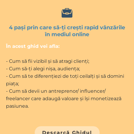
4 pași prin care să-ți crești rapid vânzările
în mediul online
În acest ghid vei afla:
- Cum să fii vizibil și să atragi clienți;
- Cum să-ți alegi nișa, audiența;
- Cum să te diferențiezi de toți ceilalți și să domini
piața;
- Cum să devii un antreprenor/ influencer/
freelancer care adaugă valoare și își monetizează
pasiunea.
Descarcă Ghidul