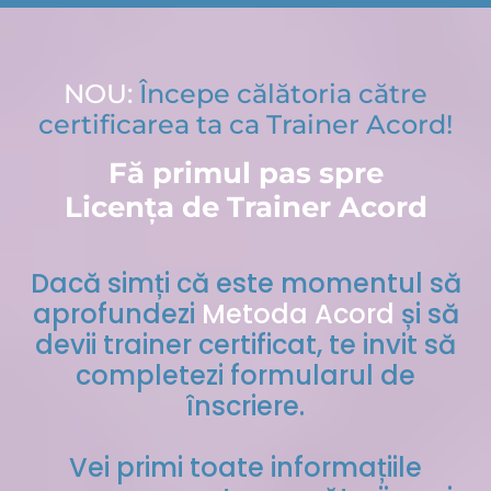
NOU:
Începe călătoria către
certificarea ta ca Trainer Acord!
Fă primul pas spre
Licența de Trainer Acord
Dacă simți că este momentul să
aprofundezi
Metoda Acord
și să
devii trainer certificat, te invit să
completezi formularul de
înscriere.
Vei primi toate informațiile