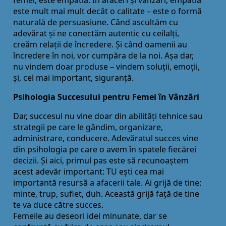
este mult mai mult decât o calitate – este o formă
naturală de persuasiune. Când ascultăm cu
adevărat și ne conectăm autentic cu ceilalţi,
creăm relaţii de încredere. Și când oamenii au
încredere în noi, vor cumpăra de la noi. Așa dar,
nu vindem doar produse – vindem soluţii, emoţii,
și, cel mai important, siguranţă.
Psihologia Succesului pentru Femei în Vânzări
Dar, succesul nu vine doar din abilităţi tehnice sau
strategii pe care le gândim, organizare,
administrare, conducere. Adevăratul succes vine
din psihologia pe care o avem în spatele fiecărei
decizii. Și aici, primul pas este să recunoaștem
acest adevăr important: TU ești cea mai
importantă resursă a afacerii tale. Ai grijă de tine:
minte, trup, suflet, duh. Această grijă faţă de tine
te va duce către succes.
Femeile au deseori idei minunate, dar se