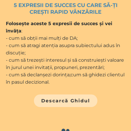
5 EXPRESII DE SUCCES CU CARE SĂ-ȚI
CREȘTI RAPID VÂNZĂRILE
Folosește aceste 5 expresii de succes și vei
învăța
:
- cum să obții mai mulți de DA;
- cum să atragi atenția asupra subiectului adus în
discuție;
- cum să trezești interesul și să construiești valoare
în jurul unei invitații, propuneri, prezentări;
- cum să declanșezi dorința;cum să ghidezi clientul
în pasul decizional.
Descarcă Ghidul