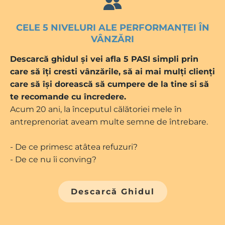
CELE 5 NIVELURI ALE PERFORMANȚEI ÎN
VÂNZĂRI
Descarcă ghidul și vei afla 5 PASI simpli prin
care să îți cresti vânzările, să ai mai mulți clienți
care să își dorească să cumpere de la tine si să
te recomande cu încredere.
Acum 20 ani, la începutul călătoriei mele în
antreprenoriat aveam multe semne de întrebare.
- De ce primesc atâtea refuzuri?
- De ce nu îi conving?
Descarcă Ghidul