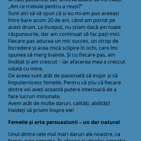
„Am ce trebuie pentru a reuși?”
Sunt aici să vă spun că și eu mi-am pus aceeași
între bare acum 20 de ani, când am pornit pe
acest drum. La început, nu știam dacă am toate
răspunsurile, dar am continuat să fac pași mici.
Fiecare pas aducea un mic succes, un strop de
încredere și acea mică sclipire în ochi, care îmi
spunea să merg înainte. Și cu fiecare pas, am
învăţat și am crescut – iar afacerea mea a crescut
odată cu mine.
De aceea sunt atât de pasionată să inspir și să
împuternicesc femeile. Pentru că știu că fiecare
dintre voi aveţi această putere interioară de a
face lucruri minunate.
Avem atât de multe daruri, calităţi, abilităţi!
Haideţi să privim înspre ele!
Femeile și arta persuasiunii – un dar natural
Unul dintre cele mai mari daruri ale noastre, ca
femei, este empatia. În afaceri și vânzări, empatia