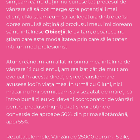
simțeam că nu dețin, nu cunosc tot procesul de
vânzare că să pot merge spre potențialii mei
clienții. Nu știam cum să fac legătura dintre ce își
dorea omul să obțină și produsul meu. Îmi doream
să nu întâlnesc
Obiecții
, le evitam, deoarece nu
știam care este modalitatea prin care să le tratez
intr-un mod profesionist.
Atunci când, m-am aflat in prima mea intâlnire de
vânzare 1:1 cu clientul, am realizat cât de mult am
evoluat în acesta direcție și ce transformare
avusese loc în viața mea. În urmă cu 6 luni, nici
măcar nu îmi permiteam să visez atât de măreț: că
într-o bună zi eu voi deveni coordonator de vânzări
pentru produse high ticket și voi obține o
conversie de aproape 50%, din prima săptămână,
apoi 55%.
Rezultatele mele: Vânzări de 25000 euro în 15 zile,