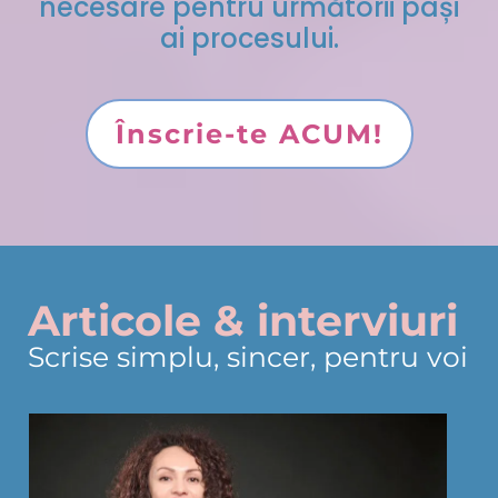
necesare pentru următorii pași
ai procesului.
Înscrie-te ACUM!
Articole & interviuri
Scrise simplu, sincer, pentru voi