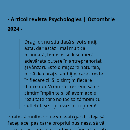
- Articol revista Psychologies | Octombrie
2024 -
Dragilor, nu știu dacă și voi simţiţi
asta, dar astăzi, mai mult ca
niciodată, femeile își descoperă
adevărata putere în antreprenoriat
și vânzări. Este o mișcare naturală,
plină de curaj și ambiţie, care crește
în fiecare zi. Și o simţim fiecare
dintre noi. Vrem să creștem, să ne
simţim împlinite și să avem acele
rezultate care ne fac să zâmbim cu
sufletul. Și știţi ceva? Le obţinem!
Poate că multe dintre voi v-aţi gândit deja să
faceţi acel pas către propriul business, să vă
urmaţi pasiunea, dar undeva adânc vă întrebaţi: